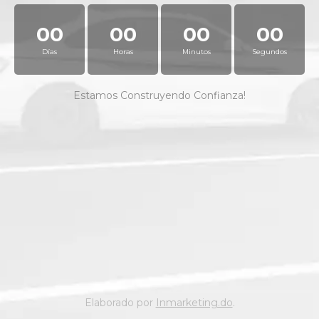
00
00
00
00
Días
Horas
Minutos
Segundos
Estamos Construyendo Confianza!
Elaborado por
Inmarketing.do
.